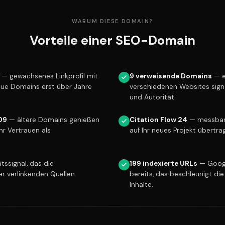
WARUM DIESE DOMAIN?
Vorteile einer SEO-Domain
— gewachsenes Linkprofil mit
9 verweisende Domains
— e
eue Domains erst über Jahre
verschiedenen Websites sign
und Autorität.
09
— ältere Domains genießen
Citation Flow 24
— messbare 
r Vertrauen als
auf Ihr neues Projekt übertra
tssignal, das die
199 indexierte URLs
— Googl
er verlinkenden Quellen
bereits, das beschleunigt die
Inhalte.